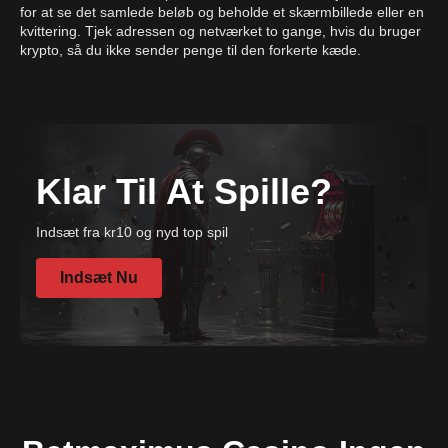
for at se det samlede beløb og beholde et skærmbillede eller en
kvittering. Tjek adressen og netværket to gange, hvis du bruger
krypto, så du ikke sender penge til den forkerte kæde.
Klar Til At Spille?
Indsæt fra kr10 og nyd top spil
Indsæt Nu