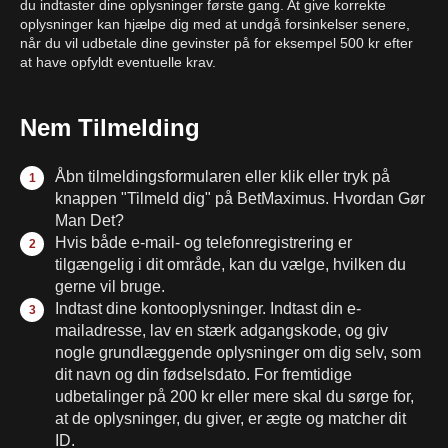
du indtaster dine oplysninger første gang. At give korrekte
oplysninger kan hjælpe dig med at undgå forsinkelser senere,
når du vil udbetale dine gevinster på for eksempel 500 kr efter
at have opfyldt eventuelle krav.
Nem Tilmelding
Åbn tilmeldingsformularen eller klik eller tryk på
knappen "Tilmeld dig" på BetMaximus. Hvordan Gør
Man Det?
Hvis både e-mail- og telefonregistrering er
tilgængelig i dit område, kan du vælge, hvilken du
gerne vil bruge.
Indtast dine kontooplysninger. Indtast din e-
mailadresse, lav en stærk adgangskode, og giv
nogle grundlæggende oplysninger om dig selv, som
dit navn og din fødselsdato. For fremtidige
udbetalinger på 200 kr eller mere skal du sørge for,
at de oplysninger, du giver, er ægte og matcher dit
ID.