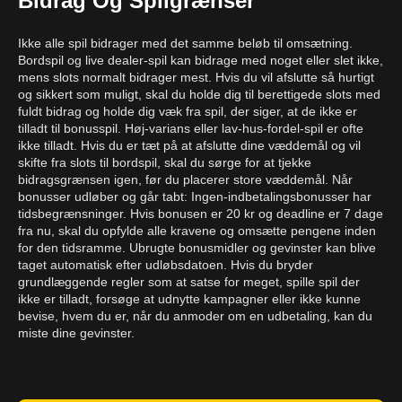
Bidrag Og Spilgrænser
Ikke alle spil bidrager med det samme beløb til omsætning.
Bordspil og live dealer-spil kan bidrage med noget eller slet ikke,
mens slots normalt bidrager mest. Hvis du vil afslutte så hurtigt
og sikkert som muligt, skal du holde dig til berettigede slots med
fuldt bidrag og holde dig væk fra spil, der siger, at de ikke er
tilladt til bonusspil. Høj-varians eller lav-hus-fordel-spil er ofte
ikke tilladt. Hvis du er tæt på at afslutte dine væddemål og vil
skifte fra slots til bordspil, skal du sørge for at tjekke
bidragsgrænsen igen, før du placerer store væddemål. Når
bonusser udløber og går tabt: Ingen-indbetalingsbonusser har
tidsbegrænsninger. Hvis bonusen er 20 kr og deadline er 7 dage
fra nu, skal du opfylde alle kravene og omsætte pengene inden
for den tidsramme. Ubrugte bonusmidler og gevinster kan blive
taget automatisk efter udløbsdatoen. Hvis du bryder
grundlæggende regler som at satse for meget, spille spil der
ikke er tilladt, forsøge at udnytte kampagner eller ikke kunne
bevise, hvem du er, når du anmoder om en udbetaling, kan du
miste dine gevinster.