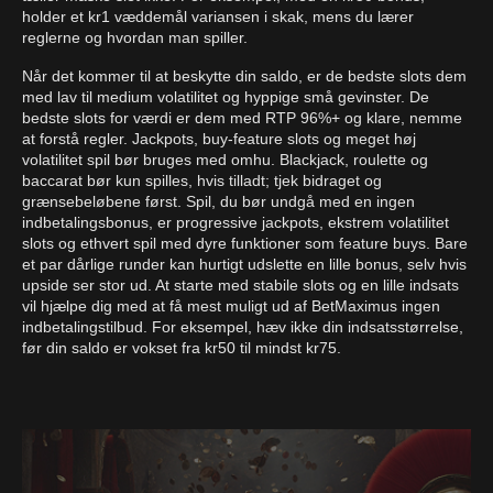
holder et kr1 væddemål variansen i skak, mens du lærer
reglerne og hvordan man spiller.
Når det kommer til at beskytte din saldo, er de bedste slots dem
med lav til medium volatilitet og hyppige små gevinster. De
bedste slots for værdi er dem med RTP 96%+ og klare, nemme
at forstå regler. Jackpots, buy-feature slots og meget høj
volatilitet spil bør bruges med omhu. Blackjack, roulette og
baccarat bør kun spilles, hvis tilladt; tjek bidraget og
grænsebeløbene først. Spil, du bør undgå med en ingen
indbetalingsbonus, er progressive jackpots, ekstrem volatilitet
slots og ethvert spil med dyre funktioner som feature buys. Bare
et par dårlige runder kan hurtigt udslette en lille bonus, selv hvis
upside ser stor ud. At starte med stabile slots og en lille indsats
vil hjælpe dig med at få mest muligt ud af BetMaximus ingen
indbetalingstilbud. For eksempel, hæv ikke din indsatsstørrelse,
før din saldo er vokset fra kr50 til mindst kr75.