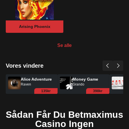
Hot Party
Se alle
Vores vindere
Alice Adventure
Money Game
Am
Raven
Grando
Sa
135kr
398kr
Sådan Får Du Betmaximus
Casino Ingen