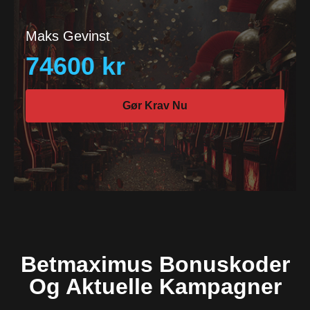
Maks Gevinst
74600 kr
Gør Krav Nu
Betmaximus Bonuskoder
Og Aktuelle Kampagner