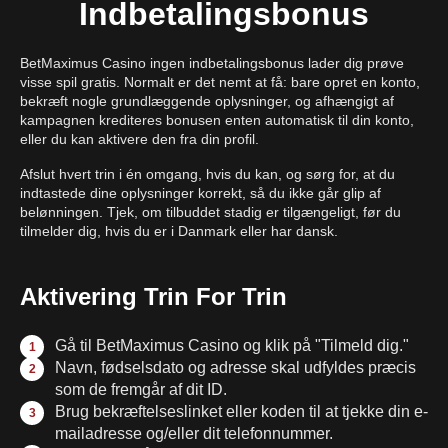
Indbetalingsbonus
BetMaximus Casino ingen indbetalingsbonus lader dig prøve
visse spil gratis. Normalt er det nemt at få: bare opret en konto,
bekræft nogle grundlæggende oplysninger, og afhængigt af
kampagnen krediteres bonusen enten automatisk til din konto,
eller du kan aktivere den fra din profil.
Afslut hvert trin i én omgang, hvis du kan, og sørg for, at du
indtastede dine oplysninger korrekt, så du ikke går glip af
belønningen. Tjek, om tilbuddet stadig er tilgængeligt, før du
tilmelder dig, hvis du er i Danmark eller har dansk.
Aktivering Trin For Trin
Gå til BetMaximus Casino og klik på "Tilmeld dig."
Navn, fødselsdato og adresse skal udfyldes præcis
som de fremgår af dit ID.
Brug bekræftelseslinket eller koden til at tjekke din e-
mailadresse og/eller dit telefonnummer.