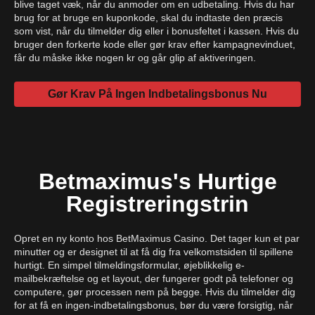
blive taget væk, når du anmoder om en udbetaling. Hvis du har
brug for at bruge en kuponkode, skal du indtaste den præcis
som vist, når du tilmelder dig eller i bonusfeltet i kassen. Hvis du
bruger den forkerte kode eller gør krav efter kampagnevinduet,
får du måske ikke nogen kr og går glip af aktiveringen.
Gør Krav På Ingen Indbetalingsbonus Nu
Betmaximus's Hurtige
Registreringstrin
Opret en ny konto hos BetMaximus Casino. Det tager kun et par
minutter og er designet til at få dig fra velkomstsiden til spillene
hurtigt. En simpel tilmeldingsformular, øjeblikkelig e-
mailbekræftelse og et layout, der fungerer godt på telefoner og
computere, gør processen nem på begge. Hvis du tilmelder dig
for at få en ingen-indbetalingsbonus, bør du være forsigtig, når