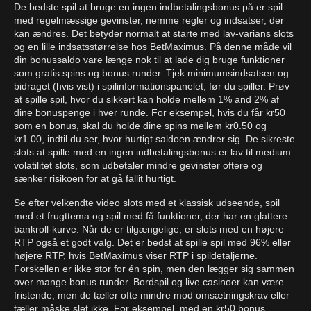
De bedste spil at bruge en ingen indbetalingsbonus på er spil
med regelmæssige gevinster, nemme regler og indsatser, der
kan ændres. Det betyder normalt at starte med lav-varians slots
og en lille indsatsstørrelse hos BetMaximus. På denne måde vil
din bonussaldo vare længe nok til at lade dig bruge funktioner
som gratis spins og bonus runder. Tjek minimumsindsatsen og
bidraget (hvis vist) i spilinformationspanelet, før du spiller. Prøv
at spille spil, hvor du sikkert kan holde mellem 1% and 2% af
dine bonuspenge i hver runde. For eksempel, hvis du får kr50
som en bonus, skal du holde dine spins mellem kr0.50 og
kr1.00, indtil du ser, hvor hurtigt saldoen ændrer sig. De sikreste
slots at spille med en ingen indbetalingsbonus er lav til medium
volatilitet slots, som udbetaler mindre gevinster oftere og
sænker risikoen for at gå fallit hurtigt.
Se efter velkendte video slots med et klassisk udseende, spil
med et frugttema og spil med få funktioner, der har en glattere
bankroll-kurve. Når de er tilgængelige, er slots med en højere
RTP også et godt valg. Det er bedst at spille spil med 96% eller
højere RTP, hvis BetMaximus viser RTP i spildetaljerne.
Forskellen er ikke stor for én spin, men den lægger sig sammen
over mange bonus runder. Bordspil og live casinoer kan være
fristende, men de tæller ofte mindre mod omsætningskrav eller
tæller måske slet ikke. For eksempel, med en kr50 bonus,