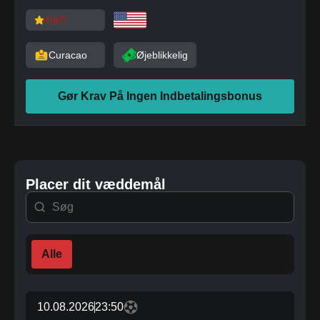
4.8
/5
Curacao
Øjeblikkelig
Gør Krav På Ingen Indbetalingsbonus
Placer dit væddemål
Alle
10.08.2026
23:50